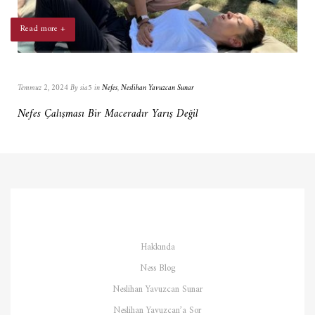
Read more +
Temmuz 2, 2024 By sia5 in
Nefes
,
Neslihan Yavuzcan Sunar
Nefes Çalışması Bir Maceradır Yarış Değil
Hakkında
Ness Blog
Neslihan Yavuzcan Sunar
Neslihan Yavuzcan’a Sor